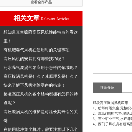
查看全部产品
相关文章
Relevant Articles
想知道真空吸附高压风机性能特点的看这
里！
有机肥曝气风机在使用时的关键事项
高压风机的安装拥有哪些技巧呢？
污水曝气漩涡气泵应用于怎样的领域呢？
高压旋涡风机是什么？其原理又是什么？
快来了解下风机消除噪声的措施！
详细介绍
格凌高压风机的各个结构都拥有怎样的特
点呢？
双段高压漩涡风机
应用：
1、纺织纤维集尘,无梭织
高压漩涡风机的维护是可延长其寿命的关
2、裁纸(布)时气垫,玻
3、窑业矿业空气,水产养殖氧气
键
4、西门子风机具有耐高
在使用脉冲集尘机时，需要注意以下几个