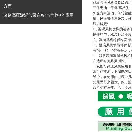
双段高压风机是吹吸通用
方面
气体无油、干燥,高品质
外缘方向运动，传转输能
谈谈高压漩涡气泵在各个行业中的应用
量，风压被快速叠加，便
压力稳定:
1，漩涡风机优异的运转
搅拌均匀，水波翻滚高度
2、漩涡风机超低噪音:
3、漩涡风机节能环保:
有“高、精、轻”等特点
4、
双段高压漩涡式风机
在选用时更具灵活性。
双也可高压风机应用非常
泵生产技术，不仅能够吸
维护，在使用的过程中几
的居民带来困扰。四，旋
命至少有三年。六，高压