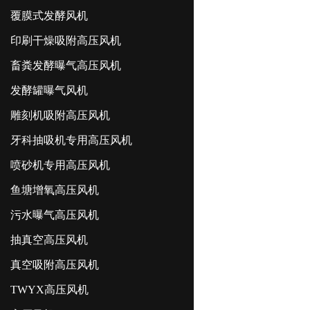
覆膜式发酵风机
印刷干燥吸附高压风机
畜粪发酵曝气高压风机
发酵罐曝气风机
雕刻机吸附高压风机
牙科抽吸机专用高压风机
喷砂机专用高压风机
鱼塘增氧高压风机
污水曝气高压风机
抽真空高压风机
真空吸附高压风机
TWYX高压风机