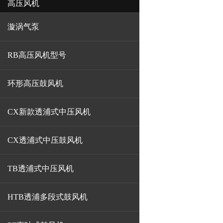
高压风机
漩涡气泵
RB高压风机型号
环形高压鼓风机
CX新款透浦式中压风机
CX透浦式中压鼓风机
TB透浦式中压风机
HTB透浦多段式鼓风机