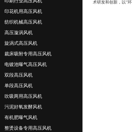
印刷行业高压风机
术研发和创新，以“环
印花机用高压风机
纺织机械高压风机
高压漩涡风机
旋涡式高压风机
裁床吸附专用高压风机
电镀池曝气高压风机
双段高压风机
单段高压风机
吹吸两用高压风机
污泥好氧发酵风机
有机肥曝气风机
整烫设备专用高压风机