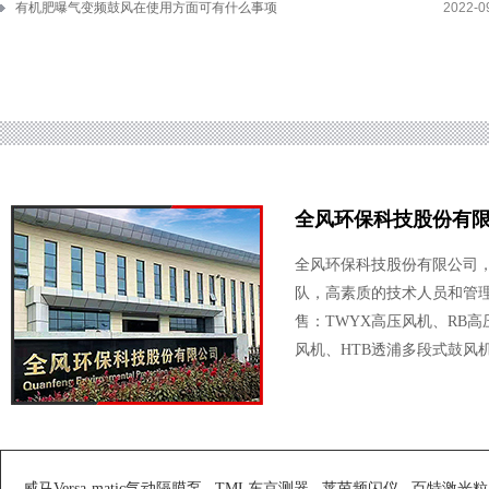
有机肥曝气变频鼓风在使用方面可有什么事项
2022-0
全风环保科技股份有
全风环保科技股份有限公司
队，高素质的技术人员和管
售：TWYX高压风机、RB
风机、HTB透浦多段式鼓风机
威马Versa-matic气动隔膜泵
TML东京测器
莱茵频闪仪
百特激光粒