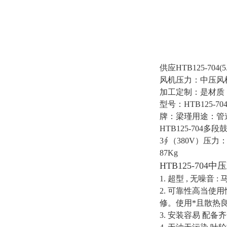
供应HTB125-704(5
风机压力：中压风机功
加工定制：是材质
型号：HTB125-
牌：梁瑾用途：管道
HTB125-704多
3∮（380V）压力：
87Kg
HTB125-704
1. 超型 , 无
2. 可靠性高当
修。使用*且散热
3. 安装容易 