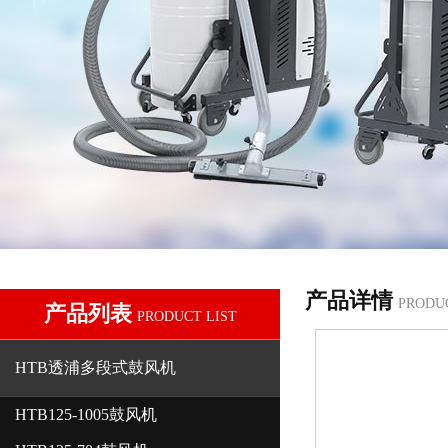
产品详情
PRODU
产品列表
PRODUCT LIST
HTB透浦多段式鼓风机
HTB125-1005鼓风机