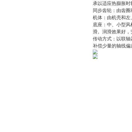
承以适应热臌胀时
同步齿轮：由齿圈
机体：由机壳和左
底座：中、小型风
滑。润滑效果好，
传动方式：以联轴
补偿少量的轴线偏