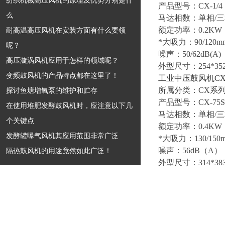
纺织机械高压风机的原理及优势分别是什
产品型号：CX-1/4
么
马达相数：单相/三相
额定功率：0.2KW
耐高温高压风机在安装方面有什么要领
*大吸力：90/120m
呢？
噪声：50/62dB(A)
高压漩涡风机应用于怎样的领域呢？
外型尺寸：254*352
变频鼓风机的产品特点都在这里了！
工业中压鼓风机CX
所属分类：CX系列中
探讨鱼塘增氧泵的维护和贮存
产品型号：CX-75
在使用堆肥发酵鼓风机时，应注意以下几
马达相数：单相/三相
个关键点
额定功率：0.4KW
发酵罐曝气风机其应用范围非常广泛
*大吸力：130/150
噪声：56dB（A）
隔热鼓风机的用途竟然如此广泛！
外型尺寸：314*383