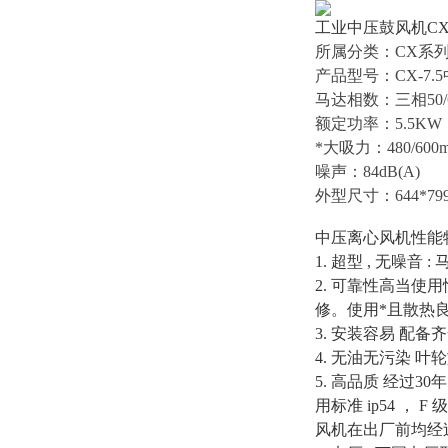
工业中压鼓风机CX-
所属分类：CX系列中
产品型号：CX-7.
马达相数：三相50/
额定功率：5.5KW
*大吸力：480/600
噪声：84dB(A)
外型尺寸：644*799
中压离心风机
性能
1. 超型 , 无
2. 可靠性高当
修。使用*且散热
3. 安装容易 
4. 无油无污染 
5. 高品质 经
用标准 ip54 
风机在出厂前均经