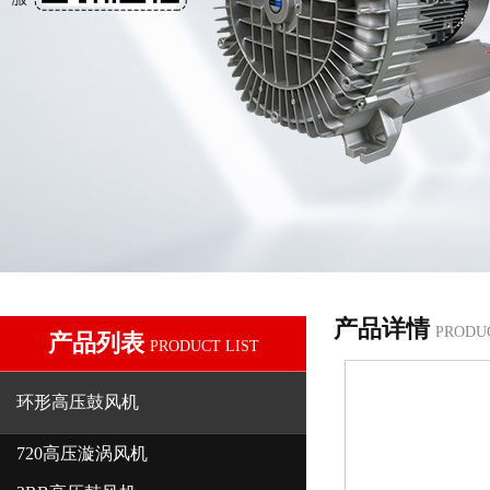
产品详情
PRODU
产品列表
PRODUCT LIST
环形高压鼓风机
720高压漩涡风机