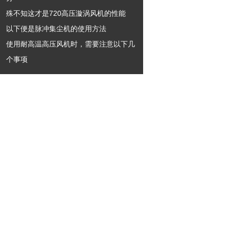
殊不知这才是720高压漩涡风机的性能
以下便是脉冲集尘机的使用方法
使用耐高温高压风机时，需要注意以下几
个事项