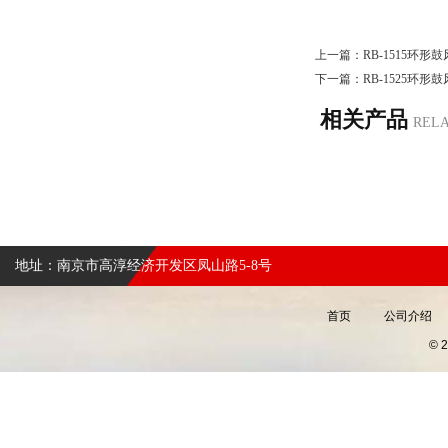
上一篇：
RB-1515环形
下一篇：
RB-1525环形
相关产品
REL
地址：南京市高淳经济开发区凤山路5-8号
首页
公司介绍
©