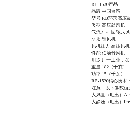
RB-1520产品
品牌 中国台湾
型号 RB环形高压
类型 高压鼓风机
气流方向 回转式
材质 铝风机
风机压力 高压风
性能 低噪音风机
用途 用于工业，
重量 182（千克）
功率 15（千瓦）
RB-1520核心技术
注意：以下参数值频率
大风量（吐出）Air 
大静压（吐出）Presu