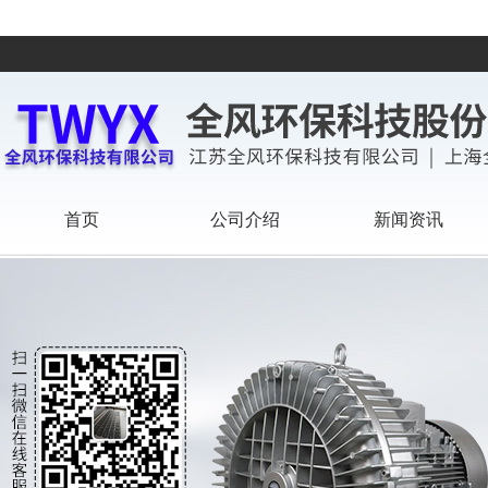
首页
公司介绍
新闻资讯