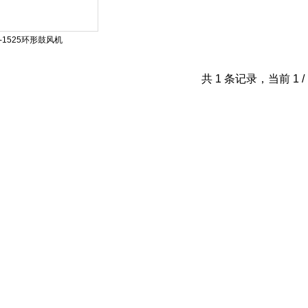
B-1525环形鼓风机
共 1 条记录，当前 1