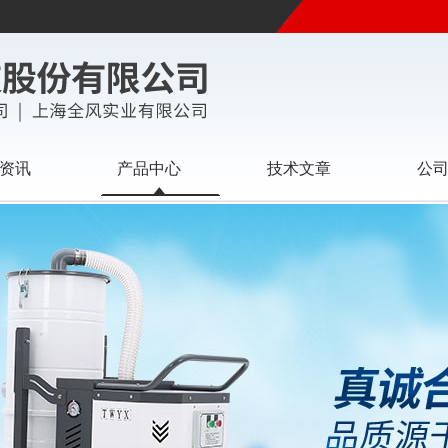
资讯
产品中心
技术文章
公