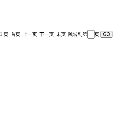
 / 1 页 首页 上一页 下一页 末页 跳转到第
页