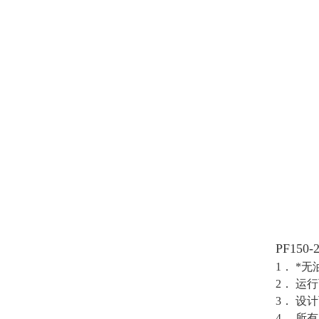
PF15
1． *
2． 运
3． 设
4． 所