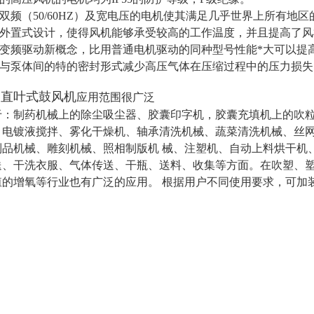
用双频（50/60HZ）及宽电压的电机使其满足几乎世界上所有地
轴承外置式设计，使得风机能够承受较高的工作温度，并且提高了
进变频驱动新概念，比用普通电机驱动的同种型号性能*大可以提高
叶轮与泵体间的特的密封形式减少高压气体在压缩过程中的压力损失
0-2直叶式鼓风机
应用范围很广泛
于：制药机械上的除尘吸尘器、胶囊印字机，胶囊充填机上的吹
、电镀液搅拌、雾化干燥机、轴承清洗机械、蔬菜清洗机械、丝
制品机械、雕刻机械、照相制版机 械、注塑机、自动上料烘干机
送、干洗衣服、气体传送、干瓶、送料、收集等方面。在吹塑、
殖的增氧等行业也有广泛的应用。 根据用户不同使用要求，可加