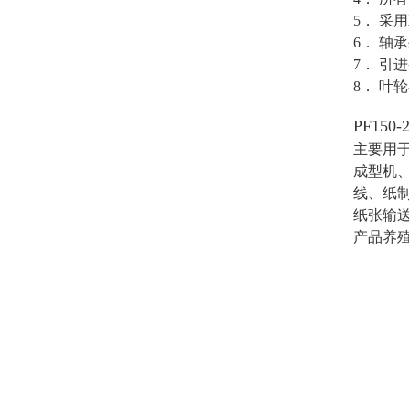
5． 采
6． 
7． 引
8． 
PF15
主要用
成型机
线、纸
纸张输
产品养