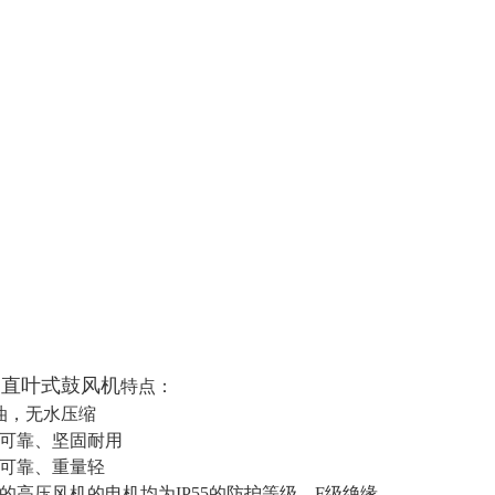
0-2直叶式鼓风机
特点：
无油，无水压缩
行可靠、坚固耐用
计可靠、重量轻
有的高压风机的电机均为IP55的防护等级，F级绝缘。