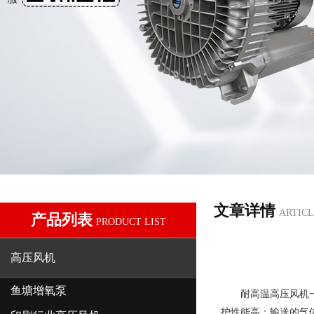
文章详情
ARTICL
产品列表
PRODUCT LIST
高压风机
鱼塘增氧泵
耐高温高压风机
护性能高；输送的气