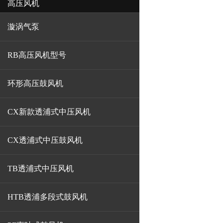
高压风机
漩涡气泵
RB高压风机型号
环形高压鼓风机
CX新款透浦式中压风机
CX透浦式中压鼓风机
TB透浦式中压风机
HTB透浦多段式鼓风机