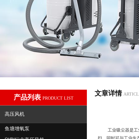
文章详情
ARTICL
产品列表
PRODUCT LIST
高压风机
鱼塘增氧泵
工业吸尘器
是工
扫。同时可与工业生