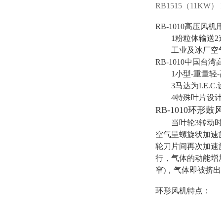
RB1515（11KW）
RB-1010高压风机
1粉粒体输送2造
工业及冰厂空气泵
RB-1010中国
1小型-重量轻-
3马达为I.E.C
4特殊叶片设计，
RB-1010环形鼓
当叶轮3转动时，
空气呈螺旋状加速
轮刀片间再次加速
行，气体的动能增
窄)，气体即被挤
环形风机
特点：