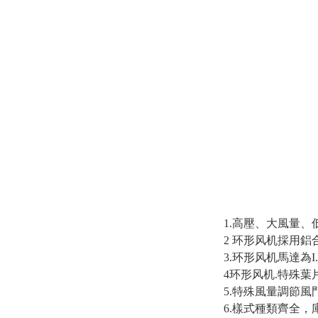
1.高壓、大風量
2
环形风机
採用鋁
3.
环形风机
馬達為
4
环形风机.
特殊葉
5.特殊風量調節風
6.樣式種類齊全