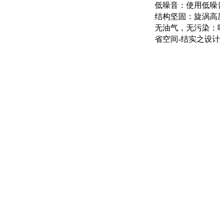
低噪音：使用低噪
结构坚固：旋涡高
无油气，无污染：
省空间-结实之设