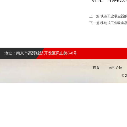
上一篇:
谈谈工业吸尘器
下一篇:
移动式工业吸尘器
地址：南京市高淳经济开发区凤山路5-8号
首页
公司介绍
©