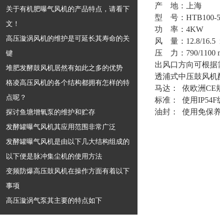
产 地：上海
关于有机肥曝气风机的产品特点，请看下
型 号：HTB100-5
文！
功 率：4KW
高压漩涡风机的维护是可延长其寿命的关
风 量：12.8/16.5 
压 力：790/1100 
键
出风口方向可根据
堆肥发酵鼓风机居然有如此之多的优势
透浦式中压鼓风机
格凌高压风机的各个结构都拥有怎样的特
马达： 依欧洲CE
点呢？
标准： 使用IP5
油封： 使用免保
探讨鱼塘增氧泵的维护和贮存
发酵罐曝气风机其应用范围非常广泛
发酵罐曝气风机是由以下几大结构组成的
以下便是脉冲集尘机的使用方法
变频防爆高压鼓风机在操作方面有着以下
事项
高压漩涡气泵其主要的特点如下