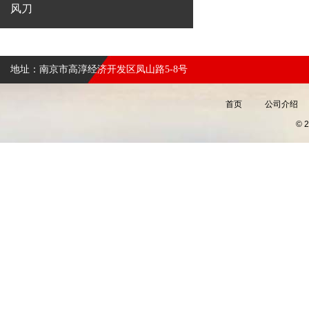
风刀
地址：南京市高淳经济开发区凤山路5-8号
首页
公司介绍
©