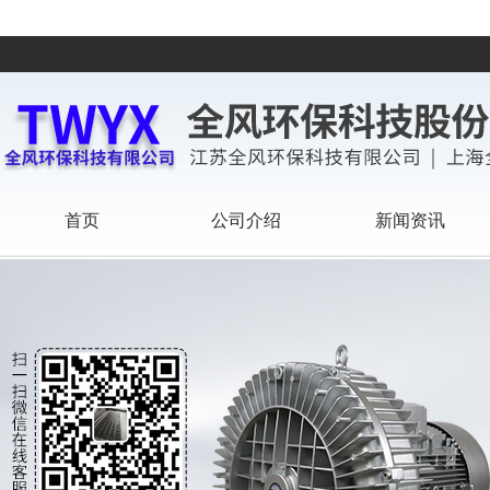
首页
公司介绍
新闻资讯