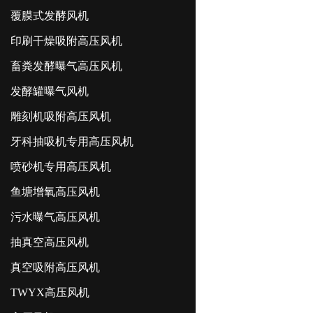
覆膜式发酵风机
印刷干燥吸附高压风机
畜粪发酵曝气高压风机
发酵罐曝气风机
雕刻机吸附高压风机
牙科抽吸机专用高压风机
喷砂机专用高压风机
鱼塘增氧高压风机
污水曝气高压风机
抽真空高压风机
真空吸附高压风机
TWYX高压风机