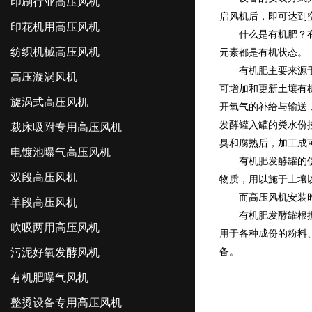
印刷行业高压风机
启风机后，即可达到
印花机用高压风机
什么是有机肥？有机
纺织机械高压风机
元素都是有机状态。
有机肥主要来源于植
高压漩涡风机
可增加和更新土壤有
旋涡式高压风机
开氧气的补给与输送
发酵罐入罐的粪水份控
裁床吸附专用高压风机
臭和腐熟后，加工成
电镀池曝气高压风机
有机肥发酵罐的使用
双段高压风机
物质，用以施于土壤
而高压风机安装时，
单段高压风机
有机肥发酵罐根据高
吹吸两用高压风机
用于各种成份的粉料
污泥好氧发酵风机
备。
有机肥曝气风机
整烫设备专用高压风机