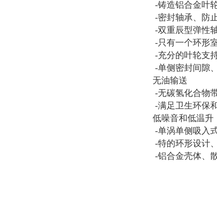
-铸造铝合金叶
-密封轴承、防
-双重辰型弹性
-只有一个环形
-充分的叶轮支
-单侧密封间隙
无油输送
-无碳氢化合物带
-满足卫生环保
低噪音和低温升
-单涡单侧吸入式叶
-特的环形设计
-铝合金壳体、