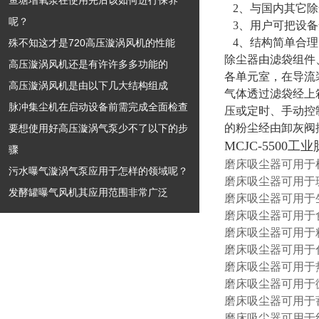
鱼塘增氧泵在使用完后该如何进行保养
2、与国内其它除
呢？
3、用户可把设备
4、结构简单合理
殊不知这才是720高压漩涡风机的性能
除尘器由滤袋组件
高压漩涡风机还是有许许多多功能的
各单元室，在导流
高压漩涡风机是由以下几大结构组成
气体透过滤袋经上
脉冲集尘机在启动设备前需完成全面检查
压或定时、手动控
的粉尘经由卸灰阀
要想使用好高压漩涡气泵少不了以下的步
MCJC-5500
骤
磨床吸尘器可用于
污水曝气漩涡气泵应用于怎样的领域呢？
磨床吸尘器可用于
发酵罐曝气风机其应用范围非常广泛
磨床吸尘器可用于
磨床吸尘器可用于
磨床吸尘器可用于
磨床吸尘器可用于
磨床吸尘器可用于
磨床吸尘器可用于
磨床吸尘器可用于
磨床吸尘器可用于