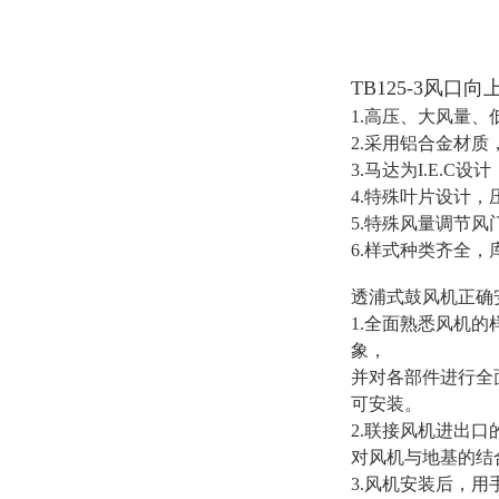
TB125-3风口
1.高压、大风量
2.采用铝合金材
3.马达为I.E.
4.特殊叶片设计
5.特殊风量调节风
6.样式种类齐全
透浦式鼓风机
正确
1.全面熟悉风机
象，
并对各部件进行全
可安装。
2.联接风机进出
对风机与地基的结
3.风机安装后，