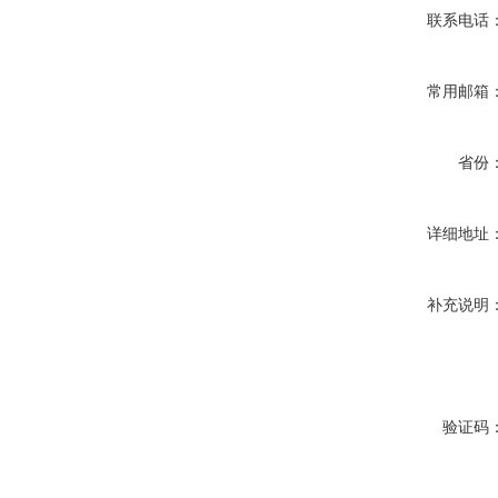
联系电话
常用邮箱
省份
详细地址
补充说明
验证码