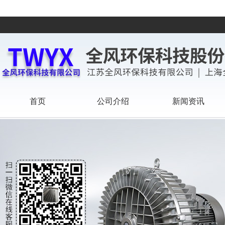
首页
公司介绍
新闻资讯