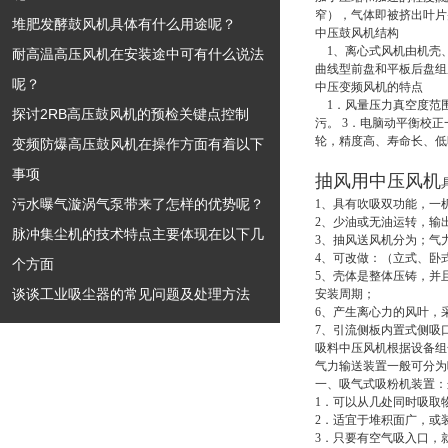
窄），气体即被挤出叶
堆肥发酵鼓风机具体有什么用途呢？
中压鼓风机结构
1、离心式风机由机壳、
耐高温高压风机在安装途中可有什么说法
曲线型前盘和平板后盘组
呢？
中压变频风机
的特点
1．风量压力真空度范围大:口径：4
探讨2RB高压鼓风机的预检关键点控制
污。 3．电脑动平衡校
轮，精度高、寿命长、低
变频防爆高压鼓风机在操作方面有着以下
事项
抽风用中压风机
污水曝气漩涡气泵带来了怎样的优势呢？
1、具有吹吸双功能，一
2、少油或无油运转，
脉冲集尘机的技术特点主要体现在以下几
3、抽风送风机分为；气
4、可改做：（立式、卧
个方面
5、壳体是整体压铸，并
谈谈工业吸尘器的常见问题及处理方法
安装周期；
6、产生离心力的风叶，
7、引流侧板内置式侧吸
吸料中压风机根据设备组
气力输送装置一般可分为
一、吸气式吸粉机装置：
1．可以从几处同时吸取
2．适宜于堆积面广，或
3．只要有空气吸入口，