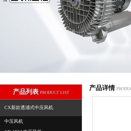
产品详情
PRODU
产品列表
PRODUCT LIST
CX新款透浦式中压风机
中压风机