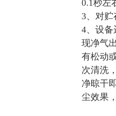
0.1秒左
3、对
4、设
现净气
有松动
次清洗
净晾干
尘效果，