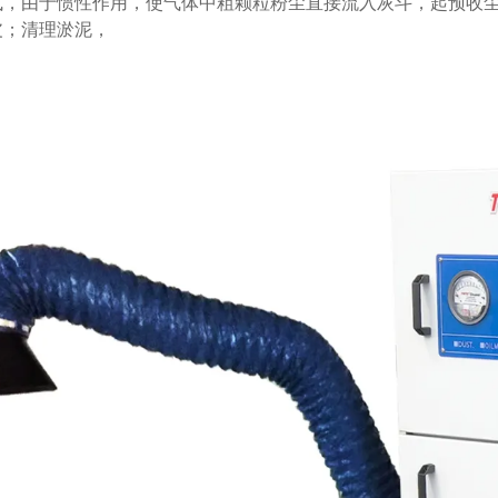
式，由于惯性作用，使气体中粗颗粒粉尘直接流入灰斗，起预收
皮；清理淤泥，