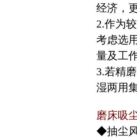
经济，
2.作
考虑选
量及工
3.若
湿两用
磨床吸尘
◆抽尘