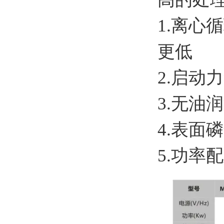
1.离
更低
2.启动
3.无油
4.表面
5.功率