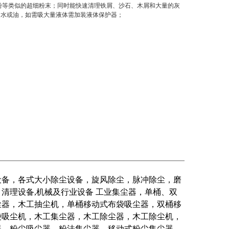
粉等类似的超细粉末；同时能快速清理铁屑、沙石、木屑和大量的灰
的水或油，如需吸大量液体需加装液体保护器；
设备，各式大小除尘设备，旋风除尘，脉冲除尘，磨
、清理设备,机械及行业设备 工业集尘器，单桶、双
尘器，木工抽尘机，单桶移动式布袋吸尘器，双桶移
袋吸尘机，木工集尘器，木工除尘器，木工除尘机，
器，粉尘吸尘器，粉法集尘器，移动式粉尘集尘器，