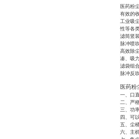
医药粉
有效的
工业吸尘
性等各
滤筒竖
脉冲喷
高效除
凑、吸
滤袋组
脉冲反吹
医药粉
一、口直
二、严
三、功率
四、可
五、尘
六、主机