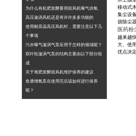
移动式
为什么有机肥发酵要用鼓风机曝气供氧
集尘设备
高压漩涡风机还是有许许多多功能的
袋除尘器
使用耐高温高压风机时，需要注意以下几
医药粉
个事项
越来越
大、使
污水曝气漩涡气泵应用于怎样的领域呢？
优点决
双叶轮漩涡气泵的结构主要由以下部分组
成
关于堆肥发酵鼓风机维护保养的建议
鱼塘增氧泵在使用完后该如何进行保养
呢？