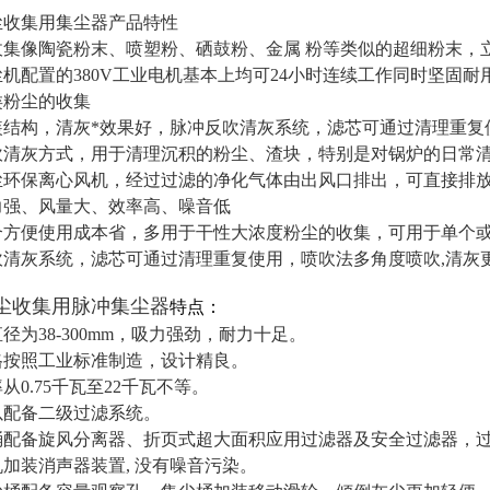
尘收集用集尘器
产品特性
收集像陶瓷粉末、喷塑粉、硒鼓粉、金属 粉等类似的超细粉末，
机配置的380V工业电机基本上均可24小时连续工作同时坚固
类粉尘的收集
装结构，清灰*效果好，脉冲反吹清灰系统，滤芯可通过清理重复
吹清灰方式，用于清理沉积的粉尘、渣块，特别是对锅炉的日常
尘环保离心风机，经过过滤的净化气体由出风口排出，可直接排
力强、风量大、效率高、噪音低
合方便使用成本省，多用于干性大浓度粉尘的收集，可用于单个
清灰系统，滤芯可通过清理重复使用，喷吹法多角度喷吹,清灰更*，
尘收集用脉冲集尘器
特点：
径为38-300mm，吸力强劲，耐力十足。
格按照工业标准制造，设计精良。
从0.75千瓦至22千瓦不等。
以配备二级过滤系统。
桶配备旋风分离器、折页式超大面积应用过滤器及安全过滤器，
加装消声器装置, 没有噪音污染。