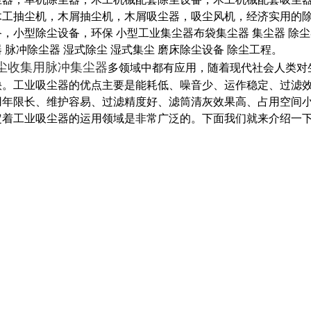
木工抽尘机，木屑抽尘机，木屑吸尘器，吸尘风机，经济实用的
，小型除尘设备，环保 小型工业集尘器布袋集尘器 集尘器 除
 脉冲除尘器 湿式除尘 湿式集尘 磨床除尘设备 除尘工程。
尘收集用脉冲集尘器
多领域中都有应用，随着现代社会人类对
快。工业吸尘器的优点主要是能耗低、噪音少、运作稳定、过滤
用年限长、维护容易、过滤精度好、滤筒清灰效果高、占用空间
定着工业吸尘器的运用领域是非常广泛的。下面我们就来介绍一