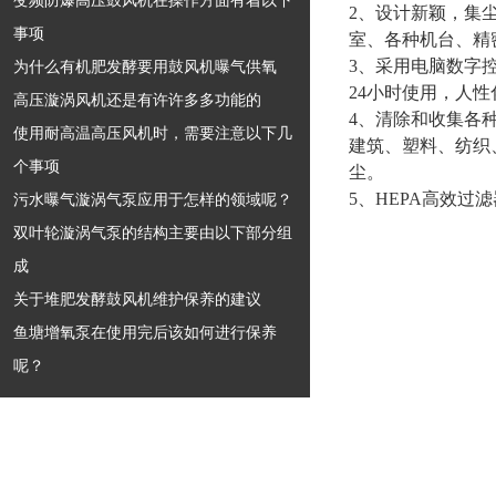
变频防爆高压鼓风机在操作方面有着以下
2、设计新颖，集
事项
室、各种机台、精
3、采用电脑数字
为什么有机肥发酵要用鼓风机曝气供氧
24小时使用，人
高压漩涡风机还是有许许多多功能的
4、清除和收集各
使用耐高温高压风机时，需要注意以下几
建筑、塑料、纺织
个事项
尘。
5、HEPA高效过
污水曝气漩涡气泵应用于怎样的领域呢？
双叶轮漩涡气泵的结构主要由以下部分组
成
关于堆肥发酵鼓风机维护保养的建议
鱼塘增氧泵在使用完后该如何进行保养
呢？