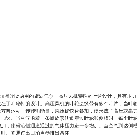
是吹吸两用的旋涡气泵，高压风机特殊的叶片设计，具有压力
气泵
生在于叶轮特的设计。高压风机的叶轮边缘带有多个叶片，当叶
缘方向运动，传转输能量，风压被快速叠加，便形成了高压或高
被加速。当空气沿着一条螺旋形轨道穿过叶轮和侧槽时，每个叶轮
增加，使得沿侧通道通过的气体压力进一步增加。当空气到达侧槽
出叶片并通过出口消声器排出泵体。