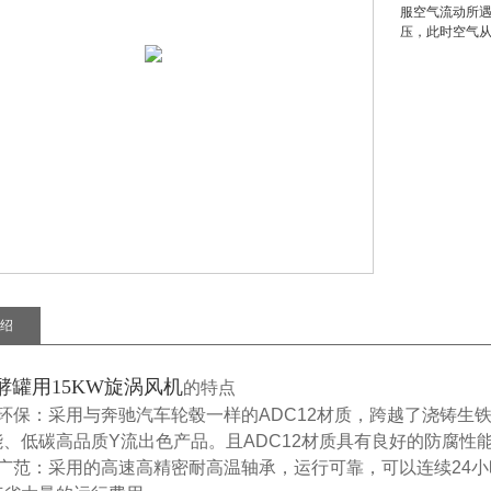
服空气流动所
压，此时空气
绍
酵罐用15KW旋涡风机
的特点
环保：采用与奔驰汽车轮毂一样的ADC12材质，跨越了浇铸生
、低碳高品质Y流出色产品。且ADC12材质具有良好的防腐性
广范：采用的高速高精密耐高温轴承，运行可靠，可以连续24小时