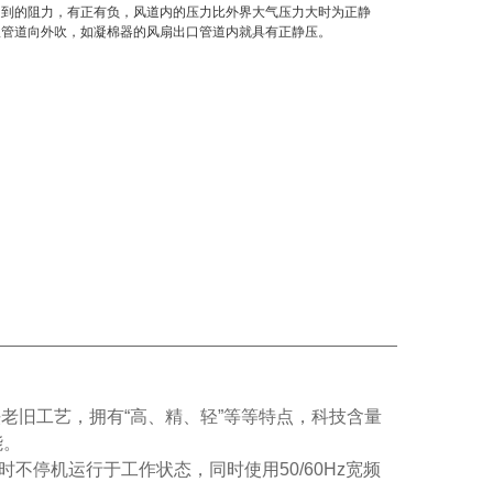
遇到的阻力，有正有负，风道内的压力比外界大气压力大时为正静
从管道向外吹，如凝棉器的风扇出口管道内就具有正静压。
铁老旧工艺，拥有“高、精、轻”等等特点，科技含量
能。
不停机运行于工作状态，同时使用50/60Hz宽频