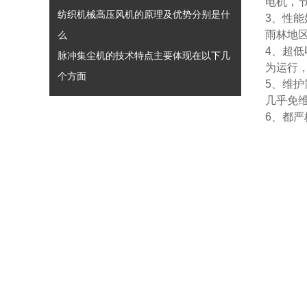
电机，
纺织机械高压风机的原理及优势分别是什
3、性
雨林地
么
4、超
脉冲集尘机的技术特点主要体现在以下几
为运行
个方面
5、维
几乎免
6、都