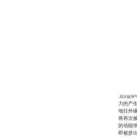
.
高压旋涡
力的产
地往外
将再次
的动能
即被挤