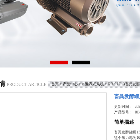
情
首页
>
产品中心
> >
漩涡式风机
> RB-91D-3畜粪
PRODUCT ARTICLE
畜粪发酵罐
更新时间： 2025
产品型号：
RB
简单描述
畜粪发酵罐用1
这个压力称为