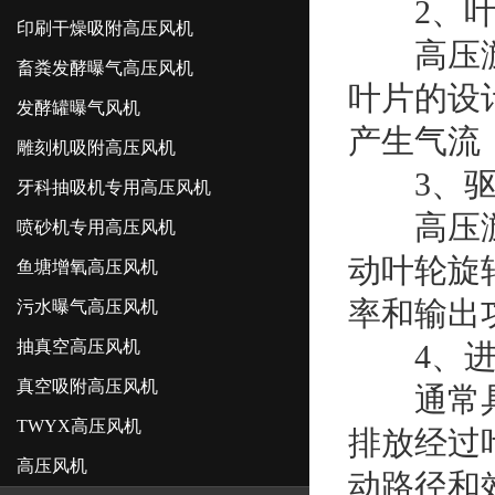
2、叶
印刷干燥吸附高压风机
高压漩涡
畜粪发酵曝气高压风机
叶片的设
发酵罐曝气风机
产生气流
雕刻机吸附高压风机
3、驱
牙科抽吸机专用高压风机
高压漩涡
喷砂机专用高压风机
动叶轮旋
鱼塘增氧高压风机
率和输出
污水曝气高压风机
抽真空高压风机
4、进
真空吸附高压风机
通常具有
TWYX高压风机
排放经过
高压风机
动路径和