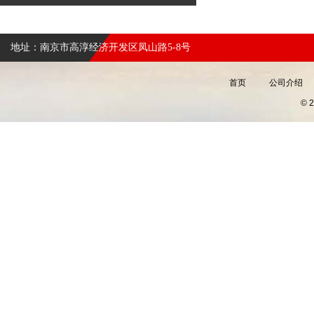
地址：南京市高淳经济开发区凤山路5-8号
首页
公司介绍
©