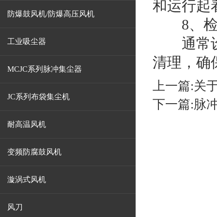
和运行起
防爆鼓风机/防爆高压风机
8、检
通常设计
工业吸尘器
清理，确
MCJC系列脉冲集尘器
上一篇:
关
JC系列布袋集尘机
下一篇:
脉
耐高温风机
变频防腐鼓风机
漩涡式风机
风刀