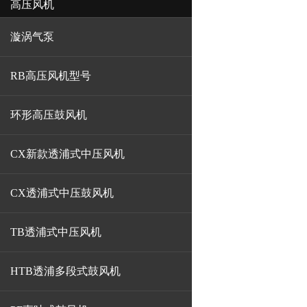
高压风机
漩涡气泵
RB高压风机型号
环形高压鼓风机
CX新款透浦式中压风机
CX透浦式中压鼓风机
TB透浦式中压风机
HTB透浦多段式鼓风机