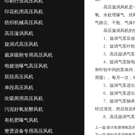
印刷行业高压风机
高压漩涡风机是一种
印花机用高压风机
氧、水处理爆气、丝
纺织机械高压风机
气除尘、干瓶、气体
高压漩涡风机
的
高压漩涡风机
1、旋涡气泵应放置
旋涡式高压风机
2、旋涡气泵叶轮旋
3、高压旋涡气泵工
裁床吸附专用高压风机
4、旋涡气泵除电机
电镀池曝气高压风机
和叶轮中间的泵体内
双段高压风机
滑脂）。每月一次，
5、旋涡气泵进出气
单段高压风机
6、旋涡气泵进出气
吹吸两用高压风机
7、旋涡气泵轴承的
污泥好氧发酵风机
经过清洗，然后按反
8、
高压旋涡气泵
有机肥曝气风机
上一篇:
探讨鱼塘增氧泵
整烫设备专用高压风机
下一篇:
想知道真空吸附