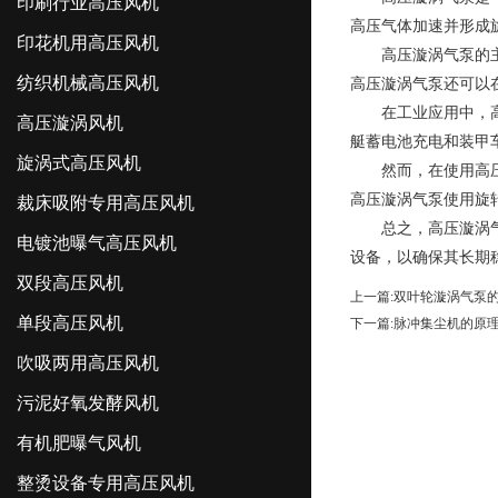
印刷行业高压风机
高压气体加速并形成
印花机用高压风机
高压漩涡气泵
的
纺织机械高压风机
高压漩涡气泵还可以
在工业应用中，高压
高压漩涡风机
艇蓄电池充电和装甲
旋涡式高压风机
然而，在使用高压漩
高压漩涡气泵使用旋
裁床吸附专用高压风机
总之，
高压漩涡
电镀池曝气高压风机
设备，以确保其长期
双段高压风机
上一篇:
双叶轮漩涡气泵
单段高压风机
下一篇:
脉冲集尘机的原
吹吸两用高压风机
污泥好氧发酵风机
有机肥曝气风机
整烫设备专用高压风机