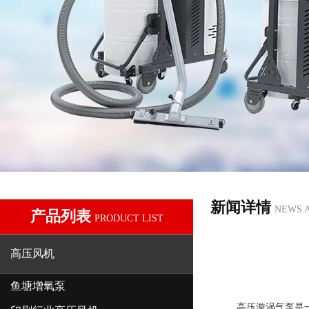
新闻详情
NEWS 
产品列表
PRODUCT LIST
高压风机
鱼塘增氧泵
高压漩涡气泵
是