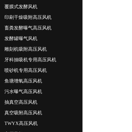
覆膜式发酵风机
印刷干燥吸附高压风机
畜粪发酵曝气高压风机
发酵罐曝气风机
雕刻机吸附高压风机
牙科抽吸机专用高压风机
喷砂机专用高压风机
鱼塘增氧高压风机
污水曝气高压风机
抽真空高压风机
真空吸附高压风机
TWYX高压风机