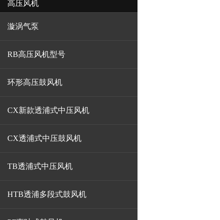
高压风机
漩涡气泵
RB高压风机型号
环形高压鼓风机
CX新款透浦式中压风机
CX透浦式中压鼓风机
TB透浦式中压风机
HTB透浦多段式鼓风机