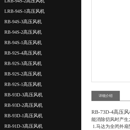
LRB-94S-2高压风机
LRB-94S-1高压风机
RB-94S-3高压风机
RB-94S-2高压风机
RB-94S-1高压风机
RB-92S-4高压风机
RB-92S-3高压风机
RB-92S-2高压风机
RB-92S-1高压风机
RB-93D-3高压风机
详细介绍
RB-93D-2高压风机
RB-73D-4高压
RB-93D-1高压风机
能消除切风时产生
RB-91D-3高压风机
1.马达为全闭外