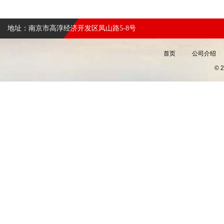
地址：南京市高淳经济开发区凤山路5-8号
首页
公司介绍
©