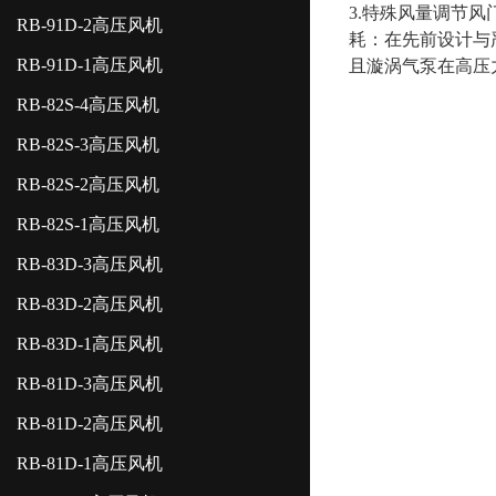
3.特殊风量调节
RB-91D-2高压风机
耗：在先前设计与
RB-91D-1高压风机
且漩涡气泵在高压
RB-82S-4高压风机
RB-82S-3高压风机
RB-82S-2高压风机
RB-82S-1高压风机
RB-83D-3高压风机
RB-83D-2高压风机
RB-83D-1高压风机
RB-81D-3高压风机
RB-81D-2高压风机
RB-81D-1高压风机