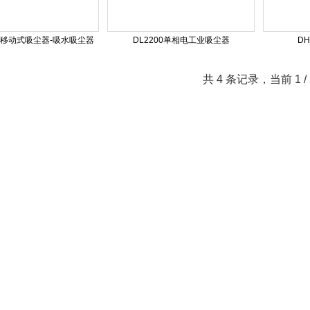
-80移动式吸尘器-吸水吸尘器
DL2200单相电工业吸尘器
D
共 4 条记录，当前 1