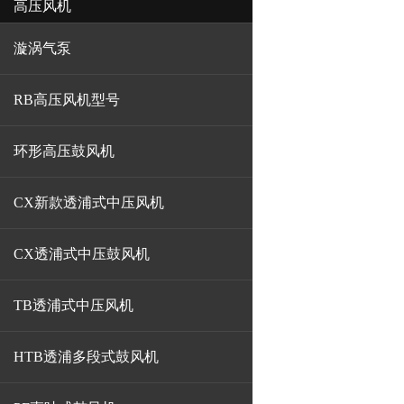
高压风机
漩涡气泵
RB高压风机型号
环形高压鼓风机
CX新款透浦式中压风机
CX透浦式中压鼓风机
TB透浦式中压风机
HTB透浦多段式鼓风机