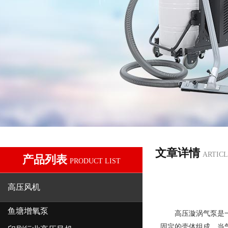
文章详情
ARTICL
产品列表
PRODUCT LIST
高压风机
鱼塘增氧泵
高压漩涡气泵
是
固定的壳体组成。当