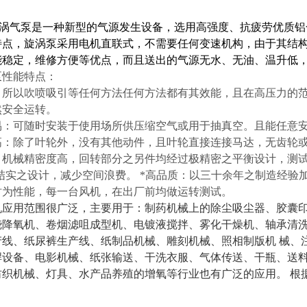
。
涡气泵
是一种新型的气源发生设备，选用高强度、抗疲劳优质铝
特点，旋涡泵采用电机直联式，不需要任何变速机构，由于其结
能稳定，维修方便等优点，而且送出的气源无水、无油、温升低
泵
性能特点：
：所以吹喷吸引等任何方法任何方法都有其效能，且在高压力的
然安全运转。
易：可随时安装于使用场所供压缩空气或用于抽真空。且能任意
高：除了叶轮外，没有其他动件，且叶轮直接连接马达，无齿轮
：机械精密度高，回转部分之另件均经过极精密之平衡设计，测
-结实之设计，减少空间浪费。 *高品质：以三十余年之制造经验
时为性能，每一台风机，在出厂前均做运转测试。
机
应用范围很广泛，主要用于：制药机械上的除尘吸尘器、胶囊
烧降氧机、卷烟滤咀成型机、电镀液搅拌、雾化干燥机、轴承清
产线、纸尿裤生产线、纸制品机械、雕刻机械、照相制版机 械、
焊设备、电影机械、纸张输送、干洗衣服、气体传送、干瓶、送
纺织机械、灯具、水产品养殖的增氧等行业也有广泛的应用。 根