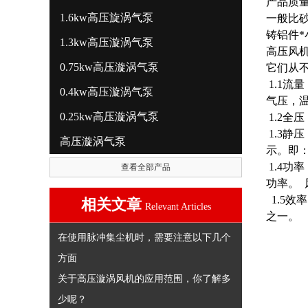
产品质量
1.6kw高压旋涡气泵
一般比砂
铸铝件*
1.3kw高压漩涡气泵
高压风机
0.75kw高压漩涡气泵
它们从
1.1流
0.4kw高压漩涡气泵
气压，温
0.25kw高压漩涡气泵
1.2全
1.3静
高压漩涡气泵
示。即： p
1.4功
查看全部产品
功率。
1.5
相关文章
Relevant Articles
之一。
在使用脉冲集尘机时，需要注意以下几个
方面
关于高压漩涡风机的应用范围，你了解多
少呢？