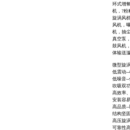
环式增
机，?
旋涡风
风机，
机，抽
真空泵
鼓风机
体输送
微型旋
低震动
低噪音
吹吸双功
高效率
安装容易
高品质
结构坚
高压旋
可靠性