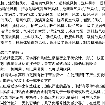
氧机，注塑机风机，温泉供气风机?，送料鼓风机，送料风机，送
粉粒输送风机，污水池曝气高压鼓风机，池塘曝气风机?鼓风机，
机，旋涡泵，旋涡气泵，旋涡风泵，吸风机，风泵，吸风马达，
曝气风机，增氧气泵，旋涡真空泵，旋涡真空气泵，侧流式风机
尘风机，抽料风机，抽气风机，吸尘风机，吸尘气泵，吸尘漩涡
，漩涡真空泵，气环式真空泵，涡流气泵，环形气泵，送料鼓风
，高压鼓风机，上料鼓风机，吸纸风机，吸废料风机，吸料鼓风
漩涡气泵，粉粒体输送鼓风机，高压吸尘高压风机，制果机械高
涡式气泵的特点：
--机械精密度高，回转部件均经过极精密之平衡设计、测试、校
--使用低噪音马达直接传动，皆有内藏式消音，降低运转噪音
能--一机两用，可以用吸风，也可以用吹风
、低能耗--在高压力范围有较保守的设计，在使用情形下产生变
--能任意安装于水平或垂直方向
--以纽瑞近多年之制造经验，加以严密的品管，使所有零件均能达
固--风面本用铝合金和铣合金制造有别于一般铝壳或铁壳之风机，
涡气泵适用范围--规格多，分高压力和大风量系列，可灵活选用
高--除叶轮外，无其它动件，几乎免维修性为减少客户，在使用