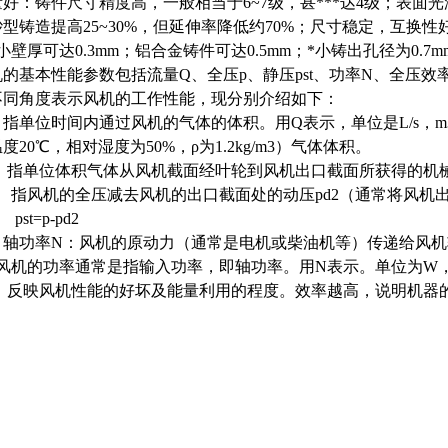
好：铸件尺寸精度高，一般相当于6~7级，甚***达4级；表面
型铸造提高25~30%，但延伸率降低约70%；尺寸稳定，互换
小壁厚可达0.3mm；铝合金铸件可达0.5mm；*小铸出孔径为0.7mm
的基本性能参数包括流量Q、全压p、静压pst、功率N、全压效率
不同角度表示风机的工作性能，现分别介绍如下：
量 指单位时间内通过风机的气体的体积。用Q表示，单位是L/s，
度20℃，相对湿度为50%，ρ为1.2kg/m3）气体体积。
压 指单位体积气体从风机截面经叶轮到风机出口截面所获得的机械
压 指风机的全压减去风机的出口截面处的动压pd2（通常将风机
st=p-pd2
率 轴功率N：风机的原动力（通常是电机或柴油机等）传递给风机
 风机的功率通常是指输入功率，即轴功率。用N表示。单位为W，
效率 反映风机性能的好坏及能量利用的程度。效率越高，说明机