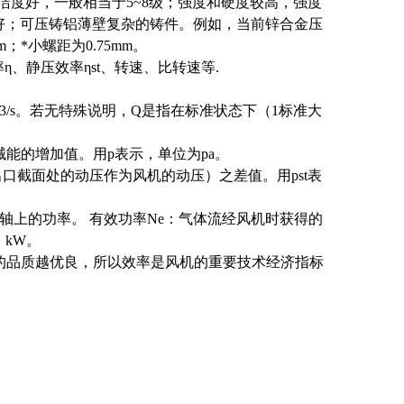
光洁度好，一般相当于5~8级；强度和硬度较高，强度
性好；可压铸铝薄壁复杂的铸件。例如，当前锌合金压
；*小螺距为0.75mm。
η、静压效率ηst、转速、比转速等.
m3/s。若无特殊说明，Q是指在标准状态下（1标准大
能的增加值。用p表示，单位为pa。
出口截面处的动压作为风机的动压）之差值。用pst表
轴上的功率。 有效功率Ne：气体流经风机时获得的
kW。
器的品质越优良，所以效率是风机的重要技术经济指标