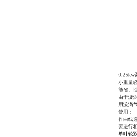
0.25
小重量
能省、
由于漩
用漩涡
使用；
作曲线
要进行
单叶轮