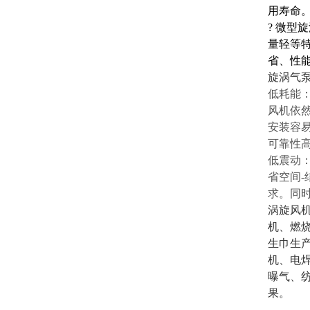
用寿命
?
微型旋
量轻等
省、性
旋涡气
低耗能
风机依
安装容
可靠性
低震动
省空间
求。同
涡旋风
机、燃
生巾生
机、电
曝气、
果。