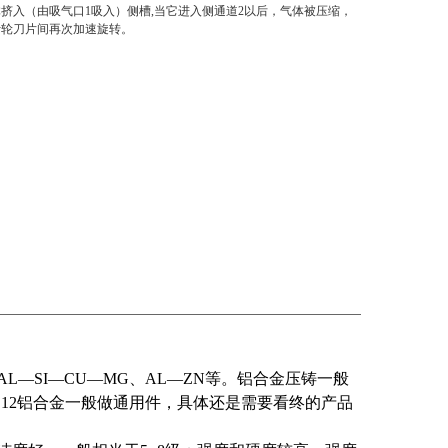
挤入（由吸气口1吸入）侧槽,当它进入侧通道2以后，气体被压缩，
叶轮刀片间再次加速旋转。
AL—SI—CU—MG、AL—ZN等。铝合金压铸一般
DC12铝合金一般做通用件，具体还是需要看终的产品