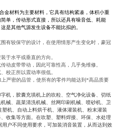
合金材料为主要材料，它具有结构紧凑，体积小重
构简单，传动形式直接，所以还具有噪音低、耗能
，这是其他气源发生设备不能比拟的。
范围有较保守的设计，在使用情形产生变化时，豪冠
安装于水平或垂直的方向。
或传动皮带带动，因此可靠性高，几乎免维修。
试、校正所以震动率很低。
加上严密的品管，使所有的零件均能达到*高品质要
印字机，胶囊充填机上的吹粒、空气净化设备、切纸
洗机械、蔬菜清洗机械、丝网印刷机械、喷砂机、卫
注塑机、自动上料烘干机、液体灌装机、粉末灌装
料、收集等方面。在吹塑、塑料焊接、环保、水处理
据用户不同使用要求，可加装消音装置，从而达到效