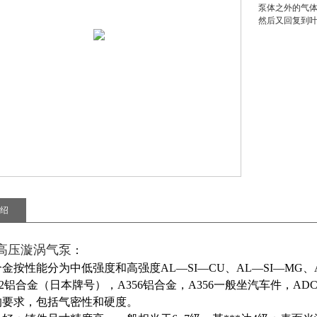
泵体之外的气体
然后又回复到
绍
kw高压漩涡气泵
：
金按性能分为中低强度和高强度AL—SI—CU、AL—SI—MG、
12铝合金（日本牌号），A356铝合金，A356一般坐汽车件，A
的要求，包括气密性和硬度。