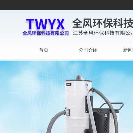
首页
公司介绍
新闻