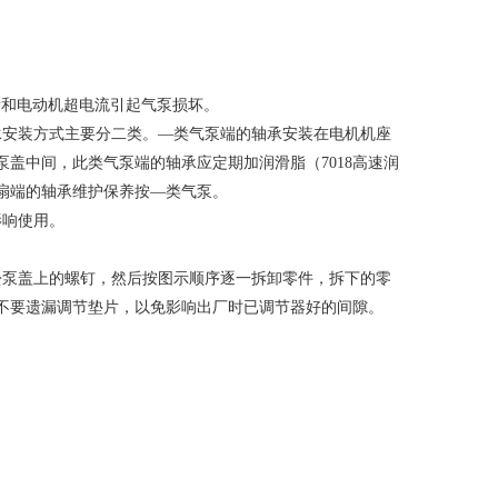
量和电动机超电流引起气泵损坏。
安装方式主要分二类。—类气泵端的轴承安装在电机机座
盖中间，此类气泵端的轴承应定期加润滑脂（7018高速润
扇端的轴承维护保养按—类气泵。
响使用。
泵盖上的螺钉，然后按图示顺序逐一拆卸零件，拆下的零
不要遗漏调节垫片，以免影响出厂时已调节器好的间隙。