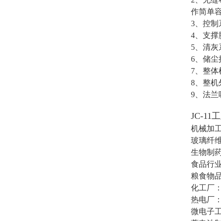
作简单
3、控
4、支
5、清
6、储
7、整
8、整
9、法
JC-1
机械加
玻璃纤
生物制
食品行
粮食物
化工厂
热电厂
微电子