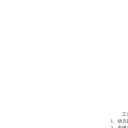
工业集
1、动
2、无缝