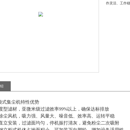
作灵活、工作
绍
袋式集尘机
特性优势
度型滤材，亚微米级过滤效率99%以上，确保达标排放
效除尘风机，吸力强、风量大、噪音低、效率高、运转平稳
袋直立安装，过滤面均匀，停机振打清灰，避免粉尘二次吸附
锈钢立柜式机体占地面积小，可加装万向脚轮，增加设备适用性