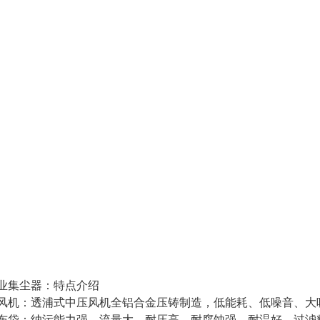
尘器：特点介绍
力风机：透浦式中压风机全铝合金压铸制造，低能耗、低噪音、大
布袋：纳污能力强，流量大，耐压高，耐腐蚀强，耐温好、过滤精度