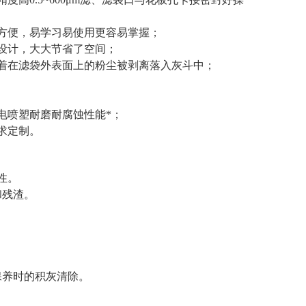
方便，易学习易使用更容易掌握；
设计，大大节省了空间；
着在滤袋外表面上的粉尘被剥离落入灰斗中；
电喷塑耐磨耐腐蚀性能*；
求定制。
性。
和残渣。
保养时的积灰清除。