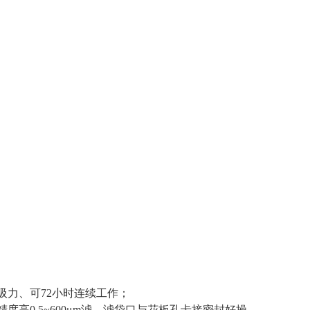
吸力、可72小时连续工作；
高0.5~600μm滤、滤袋口与花板孔卡接密封好操