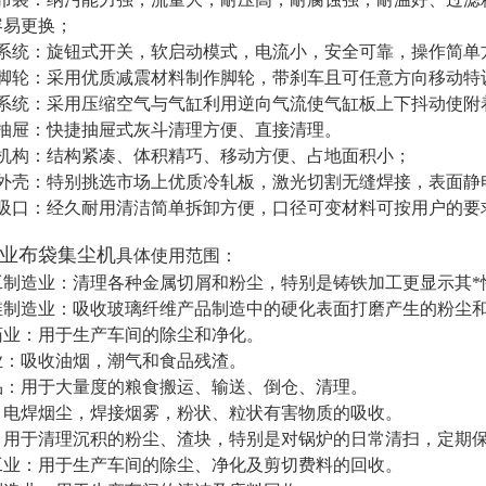
容易更换；
制系统：旋钮式开关，软启动模式，电流小，安全可靠，操作简单
撑脚轮：采用优质减震材料制作脚轮，带刹车且可任意方向移动特
灰系统：采用压缩空气与气缸利用逆向气流使气缸板上下抖动使附
尘抽屉：快捷抽屉式灰斗清理方便、直接清理。
体机构：结构紧凑、体积精巧、移动方便、占地面积小；
机外壳：特别挑选市场上优质冷轧板，激光切割无缝焊接，表面静
兰吸口：经久耐用清洁简单拆卸方便，口径可变材料可按用户的要
1工业布袋集尘机
具体使用范围：
工制造业：清理各种金属切屑和粉尘，特别是铸铁加工更显示其*
维制造业：吸收玻璃纤维产品制造中的硬化表面打磨产生的粉尘
药业：用于生产车间的除尘和净化。
业：吸收油烟，潮气和食品残渣。
品：用于大量度的粮食搬运、输送、倒仓、清理。
：电焊烟尘，焊接烟雾，粉状、粒状有害物质的吸收。
：用于清理沉积的粉尘、渣块，特别是对锅炉的日常清扫，定期
工业：用于生产车间的除尘、净化及剪切费料的回收。