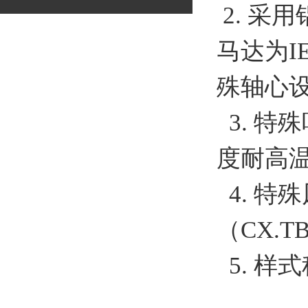
2. 采
马达为I
殊轴心
3. 特
度耐高温
4. 特
（CX.T
5. 样