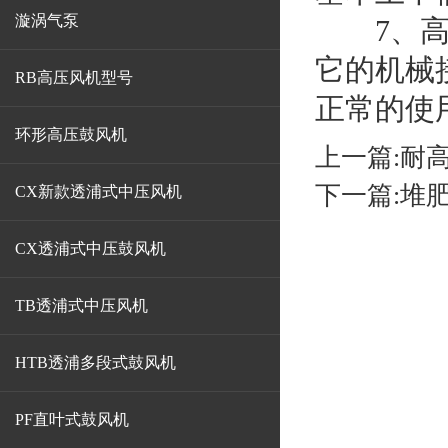
漩涡气泵
7、高压
它的机械
RB高压风机型号
正常的使用
环形高压鼓风机
上一篇:
耐
下一篇:
堆
CX新款透浦式中压风机
CX透浦式中压鼓风机
TB透浦式中压风机
HTB透浦多段式鼓风机
PF直叶式鼓风机