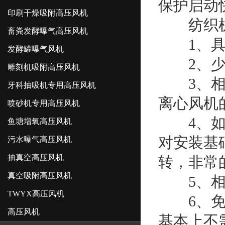
保护启动
印刷干燥吸附高压风机
纺织
畜粪发酵曝气高压风机
1、具有
发酵罐曝气风机
2、少油
雕刻机吸附高压风机
3、相对
牙科抽吸机专用高压风机
离心风机
喷砂机专用高压风机
4、如果
鱼塘增氧高压风机
对安装基
污水曝气高压风机
抽真空高压风机
转，非常
真空吸附高压风机
5、相对
TWYX高压风机
6、免维
高压风机
基本上不