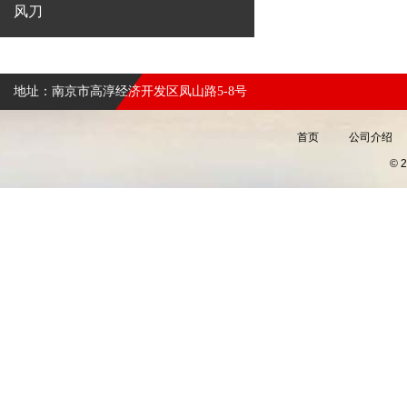
风刀
地址：南京市高淳经济开发区凤山路5-8号
首页
公司介绍
©