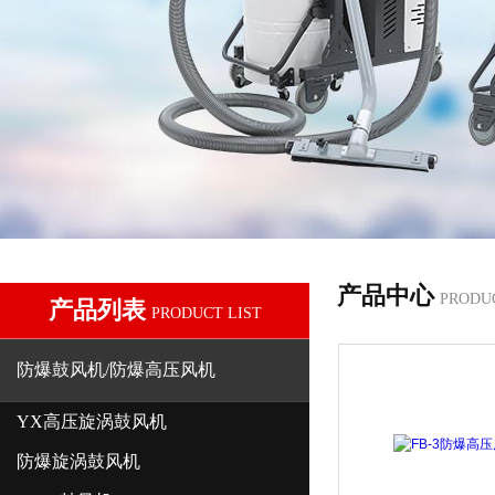
产品中心
PRODU
产品列表
PRODUCT LIST
防爆鼓风机/防爆高压风机
YX高压旋涡鼓风机
防爆旋涡鼓风机