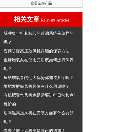
查看全部产品
相关文章
Relevant Articles
脉冲集尘机其核心的过滤系统是怎样的
呢？
变频防爆高压鼓风机详细的保养方法
鱼塘增氧泵在使用完后该如何进行保养
呢？
鱼塘增氧泵的七大优势你知道几个呢？
堆肥发酵鼓风机具体有什么用途呢？
有机肥曝气风机也是需要进行日常检查与
维护的
耐高温高压风机在安装方面有什么要领
呢？
快来了解下风机消除噪声的措施！