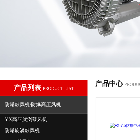
产品中心
PRODU
产品列表
PRODUCT LIST
防爆鼓风机/防爆高压风机
YX高压旋涡鼓风机
防爆旋涡鼓风机