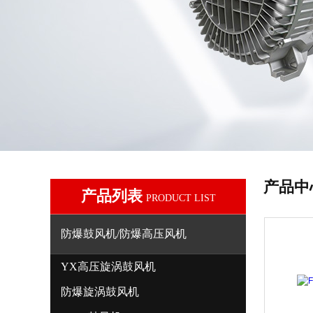
产品中
产品列表
PRODUCT LIST
防爆鼓风机/防爆高压风机
YX高压旋涡鼓风机
防爆旋涡鼓风机