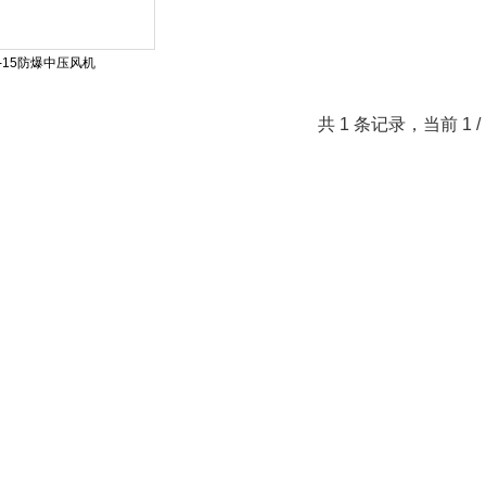
T-15防爆中压风机
共 1 条记录，当前 1