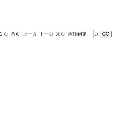
 / 1 页 首页 上一页 下一页 末页 跳转到第
页