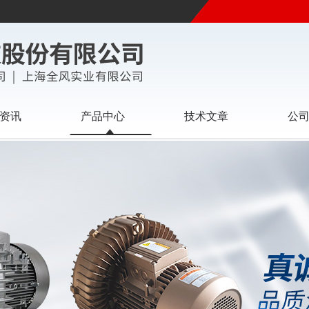
资讯
产品中心
技术文章
公