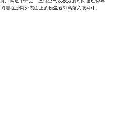
磁脉冲阀逐个开启，压缩空气以极短的时间通过诱导
，附着在滤筒外表面上的粉尘被剥离落入灰斗中。