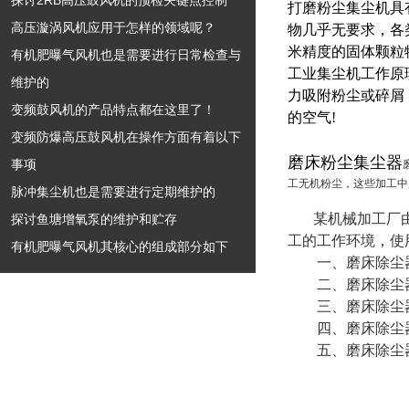
探讨2RB高压鼓风机的预检关键点控制
打磨粉尘集尘机具
高压漩涡风机应用于怎样的领域呢？
物几乎无要求，各
米精度的固体颗粒
有机肥曝气风机也是需要进行日常检查与
工业集尘机工作原
维护的
力吸附粉尘或碎屑
变频鼓风机的产品特点都在这里了！
的空气!
变频防爆高压鼓风机在操作方面有着以下
磨床粉尘集尘器
事项
工无机粉尘，这些加工中
脉冲集尘机也是需要进行定期维护的
某机械加工厂由于
探讨鱼塘增氧泵的维护和贮存
工的工作环境，使
有机肥曝气风机其核心的组成部分如下
一、磨床除尘器是
二、磨床除尘器
三、磨床除尘器的
四、磨床除尘器可
五、磨床除尘器的