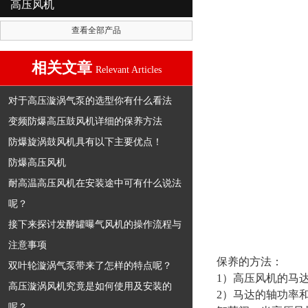
高压风机
查看全部产品
相关文章
Relevant Articles
对于高压漩涡气泵的选型你有什么看法
变频防爆高压鼓风机详细的保养方法
防爆旋涡鼓风机具有以下主要优点！
防爆高压风机
耐高温高压风机在安装途中可有什么说法
呢？
接下来探讨发酵罐曝气风机的操作流程与
注意事项
保养的方法：
双叶轮漩涡气泵带来了怎样的特点呢？
1）高压风机的马
高压漩涡风机究竟是如何使用及安装的
2）马达的轴功率
呢？