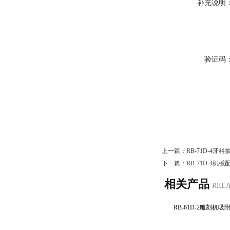
补充说明
验证码
上一篇：
RB-71D-4牙
下一篇：
RB-71D-4机
相关产品
REL
RB-61D-2雕刻