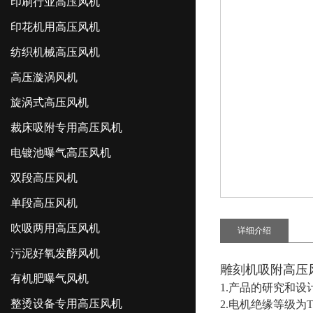
印刷行业高压风机
印花机用高压风机
纺织机械高压风机
高压漩涡风机
旋涡式高压风机
裁床吸附专用高压风机
电镀池曝气高压风机
双段高压风机
单段高压风机
吹吸两用高压风机
详细介绍
污泥好氧发酵风机
雕刻机吸附高压
有机肥曝气风机
1.产品的研究和
整烫设备专用高压风机
2.电机绝缘等级为T