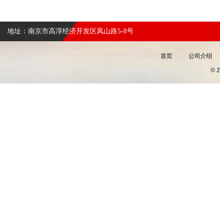
地址：南京市高淳经济开发区凤山路5-8号
首页
公司介绍
©