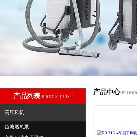
产品中心
PRODU
产品列表
PRODUCT LIST
高压风机
鱼塘增氧泵