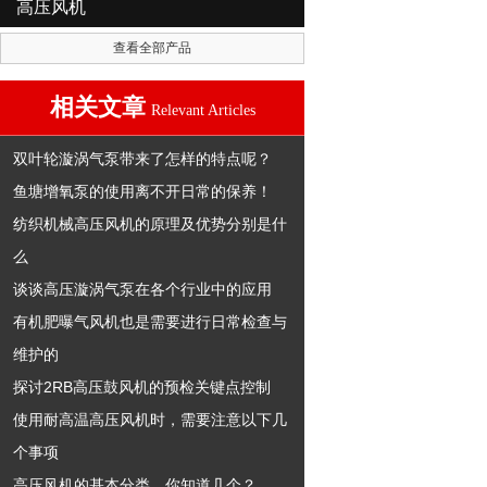
高压风机
查看全部产品
相关文章
Relevant Articles
双叶轮漩涡气泵带来了怎样的特点呢？
鱼塘增氧泵的使用离不开日常的保养！
纺织机械高压风机的原理及优势分别是什
么
谈谈高压漩涡气泵在各个行业中的应用
有机肥曝气风机也是需要进行日常检查与
维护的
探讨2RB高压鼓风机的预检关键点控制
使用耐高温高压风机时，需要注意以下几
个事项
高压风机的基本分类，你知道几个？