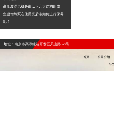
高压漩涡风机是由以下几大结构组成
鱼塘增氧泵在使用完后该如何进行保养
呢？
地址：南京市高淳经济开发区凤山路5-8号
首页
公司介绍
©