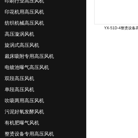
印刷行业高压风机
印花机用高压风机
纺织机械高压风机
YX-51D-4整烫设
高压漩涡风机
旋涡式高压风机
裁床吸附专用高压风机
电镀池曝气高压风机
双段高压风机
单段高压风机
吹吸两用高压风机
污泥好氧发酵风机
有机肥曝气风机
整烫设备专用高压风机