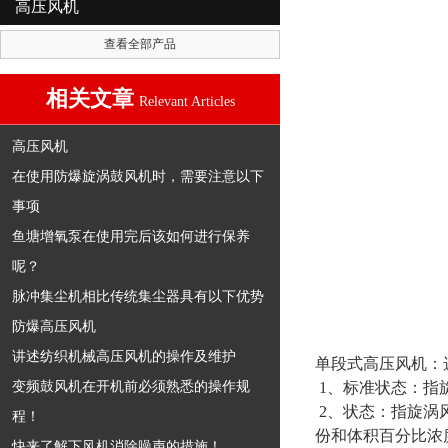
高压风机
查看全部产品
相关文章
Relevant Articles
高压风机
在使用防爆旋涡鼓风机时，需要注意以下
事项
鱼塘增氧泵在使用完后该如何进行保养
呢？
脉冲集尘机相比传统集尘器具有以下优势
防爆高压风机
讲述纺织机械高压风机的操作及维护
单段式高压风机：
变频鼓风机在开机前必须熟悉的操作规
1、标准状态：指旋涡
2、状态：指旋涡
程！
份和体积百分比浓
快来了解下风机消除噪声的措施！