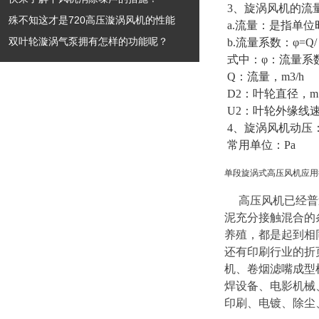
3、旋涡风机的流
殊不知这才是720高压漩涡风机的性能
a.流量：是指单位
双叶轮漩涡气泵拥有怎样的功能呢？
b.流量系数：φ=Q/
式中：φ：流量系
Q：流量，m3/h
D2：叶轮直径，
U2：叶轮外缘线速度，
4、旋涡风机动压
常用单位：Pa
单段旋涡式高压风机
应用
高压风机已经普遍
泥充分接触混合的
养殖，都是起到相
还有印刷行业的折
机、卷烟滤嘴成型
焊设备、电影机械
印刷、电镀、除尘