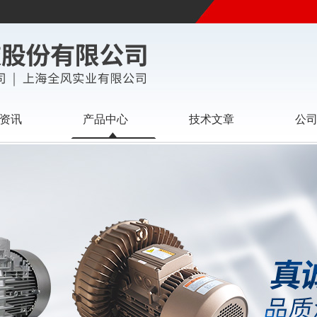
资讯
产品中心
技术文章
公