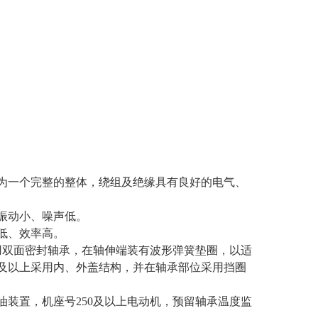
成为一个完整的整体，绕组及绝缘具有良好的电气、
、振动小、噪声低。
耗低、效率高。
采用双面密封轴承，在轴伸端装有波形弹簧垫圈，以适
号及以上采用内、外盖结构，并在轴承部位采用挡圈
油装置，机座号250及以上电动机，预留轴承温度监