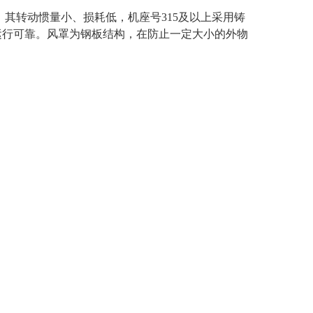
扇，其转动惯量小、损耗低，机座号315及以上采用铸
运行可靠。风罩为钢板结构，在防止一定大小的外物