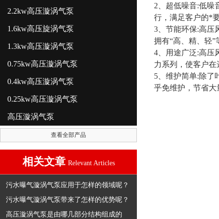
2、超低噪音:低
2.2kw高压漩涡气泵
行，满足客户的*
1.6kw高压旋涡气泵
3、节能环保:高
拥有“高、精、轻
1.3kw高压漩涡气泵
4、用途广泛:高压
0.75kw高压漩涡气泵
力系列，使客户在
5、维护简单:除
0.4kw高压漩涡气泵
乎免维护，节省大
0.25kw高压漩涡气泵
高压漩涡气泵
查看全部产品
相关文章
Relevant Articles
污水曝气漩涡气泵应用于怎样的领域呢？
污水曝气漩涡气泵带来了怎样的优势呢？
高压漩涡气泵是由哪几部分结构组成的