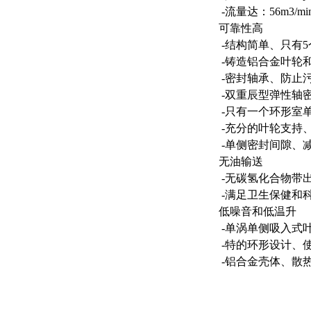
-流量达：56m3/mi
可靠性高
-结构简单、只有
-铸造铝合金叶轮
-密封轴承、防止
-双重辰型弹性轴
-只有一个环形室
-充分的叶轮支持
-单侧密封间隙、
无油输送
-无碳氢化合物带
-满足卫生保健和
低噪音和低温升
-单涡单侧吸入式叶轮
-特的环形设计、
-铝合金壳体、散