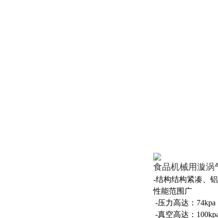
食品机械用漩涡
-结构结构紧凑、
性能范围广
-压力高达：74kpa
-真空高达：100kp