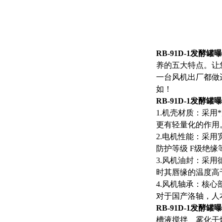
RB-91D-1发
养的五大特点。让
一台风机出厂都做
如！
RB-91D-1发
1.机壳材质：采
更有轻量化的作用
2.电机性能：采用宽频
防护等级 F级绝
3.风机油封：采用
时其唇缘的温度高
4.风机轴承：核心
对于国产洛轴，人
RB-91D-1发
槽液搅拌、雾化干