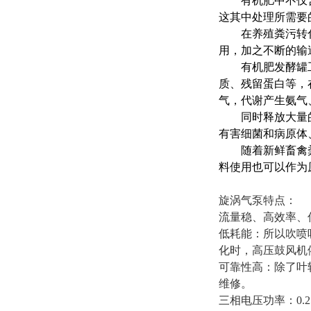
有机肥中不仅含
这其中处理所需要
在养殖粪污转化为
用，加之不断的输
有机肥发酵罐工作
质、残留蛋白等，
气，代谢产生氨气
同时释放大量的热
有害细菌和病原体
随着新鲜畜禽粪便
料使用也可以作为
旋涡气泵特点：
流量稳、高效率、
低耗能：所以吹喷
化时，高压鼓风机
可靠性高：除了叶
维修。
三相电压功率：0.25