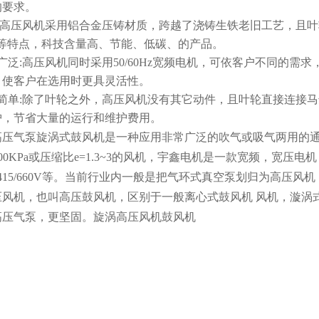
的要求。
能:高压风机采用铝合金压铸材质，跨越了浇铸生铁老旧工艺，且
”等特点，科技含量高、节能、低碳、的产品。
广泛:高压风机同时采用50/60Hz宽频电机，可依客户不同的
，使客户在选用时更具灵活性。
护简单:除了叶轮之外，高压风机没有其它动件，且叶轮直接连接
护，节省大量的运行和维护费用。
高压气泵
旋涡式鼓风机是一种应用非常广泛的吹气或吸气两用的
a~200KPa或压缩比e=1.3~3的风机，宇鑫电机是一款宽频，宽压电机
380/415/660V等。当前行业内一般是把气环式真空泵划归为高压风
压风机，也叫高压鼓风机，区别于一般离心式鼓风机 风机，漩涡
高压气泵，更坚固。
旋涡高压风机鼓风机