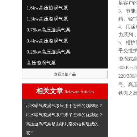
足客户
1.6kw高压旋涡气泵
3、节
1.3kw高压漩涡气泵
精、轻
4、用途
0.75kw高压漩涡气泵
力系列
0.4kw高压漩涡气泵
5、维
乎免维
0.25kw高压漩涡气泵
漩涡式
高压漩涡气泵
30kP
查看全部产品
220/
号。高
相关文章
Relevant Articles
铁壳之
污水曝气漩涡气泵应用于怎样的领域呢？
污水曝气漩涡气泵带来了怎样的优势呢？
高压漩涡气泵是由哪几部分结构组成的
呢？